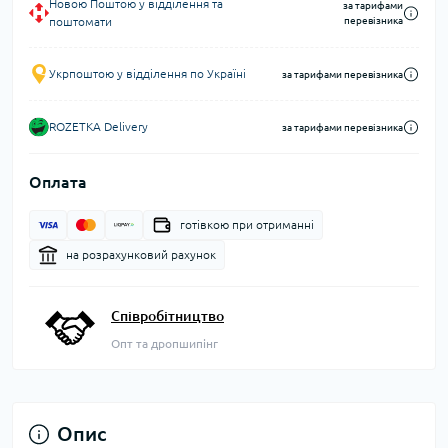
Новою Поштою у відділення та
за тарифами
поштомати
перевізника
Укрпоштою у відділення по Україні
за тарифами перевізника
ROZETKA Delivery
за тарифами перевізника
Оплата
готівкою при отриманні
на розрахунковий рахунок
Співробітництво
Опт та дропшипінг
Опис