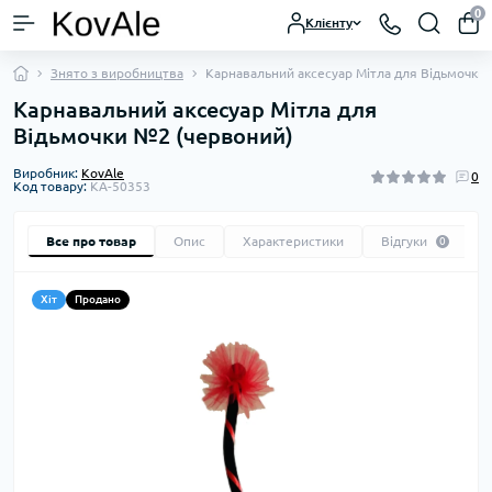
0
Клієнту
Знято з виробництва
Карнавальний аксесуар Мітла для Відьмочки
Карнавальний аксесуар Мітла для
Відьмочки №2 (червоний)
Виробник:
KovAle
0
Код товару:
KA-50353
Все про товар
Опис
Характеристики
Відгуки
0
Хіт
Продано