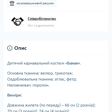
на розрахунковий рахунок
Співробітництво
Опт та дропшипінг
Опис
Дитячий карнавальний костюм «
Банан
».
Основна тканина: велюр, трикотаж;
Оздоблювальна тканина: атлас, фетр;
Наповнювач: поролон.
Виміри:
Довжина жилета (по переду) – 66 см (2 розмір);
70 см (3 розмір); 74 см (4 розмір);