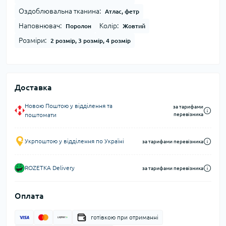
Оздоблювальна тканина:
Атлас, фетр
Наповнювач:
Колір:
Поролон
Жовтий
Розміри:
2 розмір, 3 розмір, 4 розмір
Доставка
Новою Поштою у відділення та
за тарифами
поштомати
перевізника
Укрпоштою у відділення по Україні
за тарифами перевізника
ROZETKA Delivery
за тарифами перевізника
Оплата
готівкою при отриманні