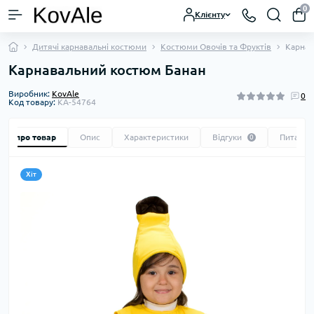
0
Клієнту
Дитячі карнавальні костюми
Костюми Овочів та Фруктів
Карнав
Карнавальний костюм Банан
Виробник:
KovAle
0
Код товару:
KA-54764
Все про товар
Опис
Характеристики
Відгуки
Питання
0
Хіт