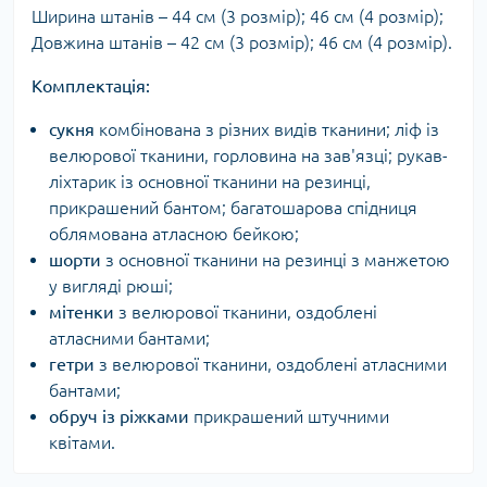
Ширина штанів – 44 см (3 розмір); 46 см (4 розмір);
Довжина штанів – 42 см (3 розмір); 46 см (4 розмір).
Комплектація:
сукня
комбінована з різних видів тканини; ліф із
велюрової тканини, горловина на зав'язці; рукав-
ліхтарик із основної тканини на резинці,
прикрашений бантом; багатошарова спідниця
облямована атласною бейкою;
шорти
з основної тканини на резинці з манжетою
у вигляді рюші;
мітенки
з велюрової тканини, оздоблені
атласними бантами;
гетри
з велюрової тканини, оздоблені атласними
бантами;
обруч із ріжками
прикрашений штучними
квітами.