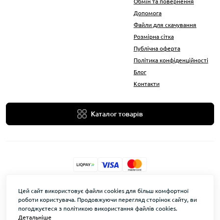
Обмін та повернення
Допомога
Файли для скачування
Розмірна сітка
Публічна оферта
Політика конфіденційності
Блог
Контакти
Каталог товарів
KovAle © 2026
Цей сайт використовує файли cookies для більш комфортної
роботи користувача. Продовжуючи перегляд сторінок сайту, ви
погоджуєтеся з політикою використання файлів cookies.
Детальніше