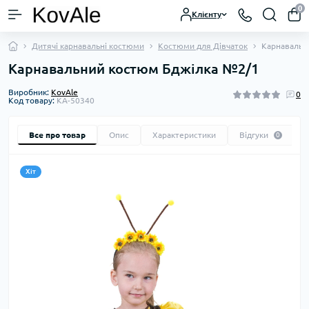
0
Клієнту
Дитячі карнавальні костюми
Костюми для Дівчаток
Карнавальн
Карнавальний костюм Бджілка №2/1
Виробник:
KovAle
0
Код товару:
KA-50340
Все про товар
Опис
Характеристики
Відгуки
0
Хіт