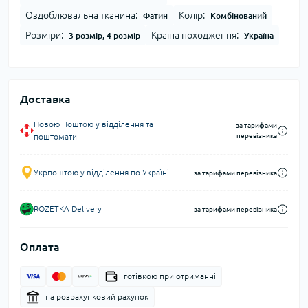
Оздоблювальна тканина:
Колір:
Фатин
Комбінований
Розміри:
Країна походження:
3 розмір, 4 розмір
Україна
Доставка
Новою Поштою у відділення та
за тарифами
поштомати
перевізника
Укрпоштою у відділення по Україні
за тарифами перевізника
ROZETKA Delivery
за тарифами перевізника
Оплата
готівкою при отриманні
на розрахунковий рахунок