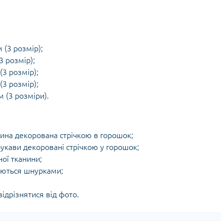
 (3 розмір);
3 розмір);
(3 розмір);
(3 розмір);
м (3 розміри).
нина декорована стрічкою в горошок;
рукави декоровані стрічкою у горошок;
ої тканини;
уються шнурками;
ідрізнятися від фото.