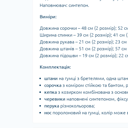
Наповнювач: синтепон.
Виміри:
Довжина сорочки – 48 см (2 розмір); 52 см
Ширина спинки – 39 см (2 розмір); 41 см (
Довжина рукава – 21 см (2 розмір); 23 см 
Довжина штанів – 51 см (2 розмір); 57 см 
Довжина підошви – 19 см (2 розмір); 22 с
Комплектація:
штани
на гумці з бретелями, одна шта
сорочка
з коміром стійкою та бантом, 
кепка
з козирком комбінована з основн
черевики
наповнені синтепоном, фікс
перука
різнокольорова;
нос
поролоновий на гумці, колір може в