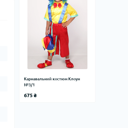
Карнавальний костюм Клоун
№3/1
675 ₴