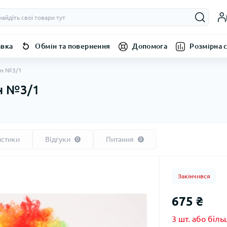
авка
Обмін та повернення
Допомога
Розмірна с
ун №3/1
н №3/1
истики
Відгуки
Питання
0
0
Закінчився
675 ₴
3 шт. або біль