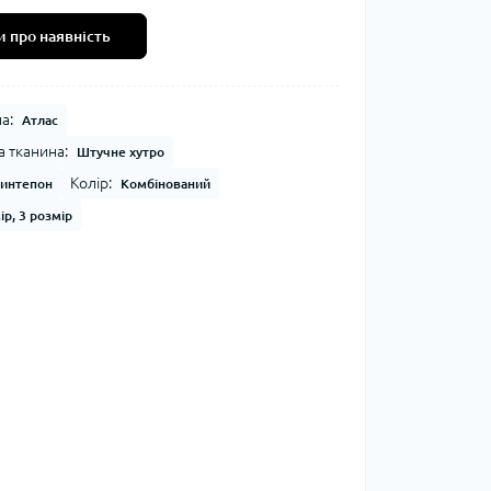
 про наявність
а:
Атлас
 тканина:
Штучне хутро
Колір:
интепон
Комбінований
ір, 3 розмір