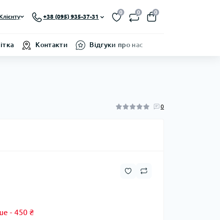
0
0
0
Клієнту
+38 (095) 935-37-31
ітка
Контакти
Відгуки про нас
0
ше - 450 ₴