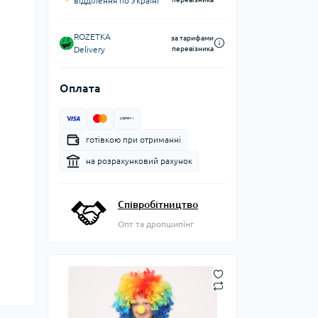
відділення по Україні
ROZETKA
за тарифами
Delivery
перевізника
Оплата
готівкою при отриманні
на розрахунковий рахунок
Співробітництво
Опт та дропшипінг