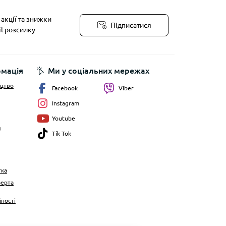
акції та знижки
Підписатися
il розсилку
рмація
Ми у соціальних мережах
ицтво
Facebook
Viber
Instagram
Youtube
я
Tik Tok
тка
ферта
йності