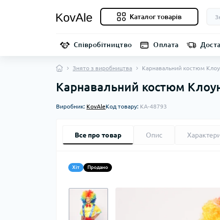
Каталог товарів
Співробітництво
Оплата
Дост
Знято з виробництва
Карнавальний костюм Кло
Карнавальний костюм Клоу
Виробник:
KovAle
Код товару:
KA-48793
Все про товар
Опис
Характер
Хіт
Продано