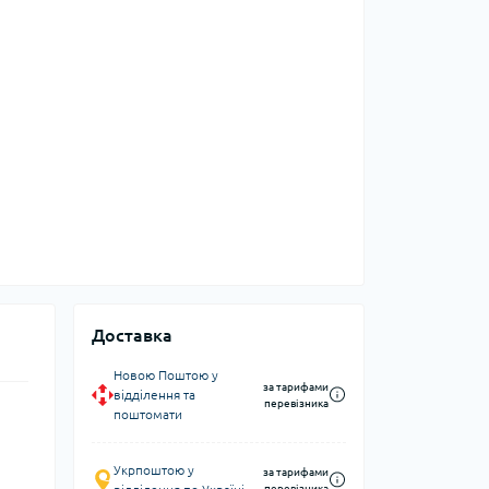
Доставка
Новою Поштою у
за тарифами
відділення та
перевізника
поштомати
Укрпоштою у
за тарифами
перевізника