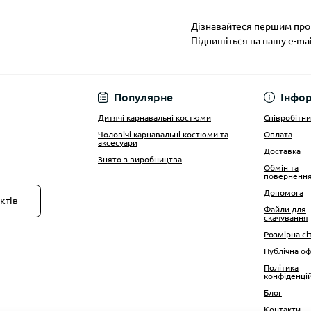
Дізнавайтеся першим про 
Підпишіться на нашу e-ma
Публічна оферта
Популярне
Інфо
Дитячі карнавальні костюми
Співробітн
Чоловічі карнавальні костюми та
Оплата
аксесуари
Доставка
Знято з виробництва
Обмін та
поверненн
Допомога
ктів
Файли для
скачування
Розмірна сі
Публічна о
Політика
конфіденці
Блог
Контакти