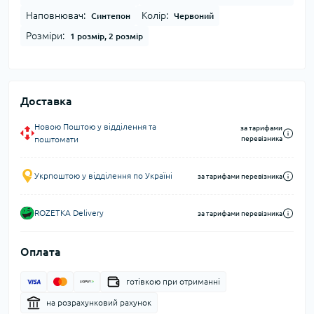
Наповнювач:
Колір:
Синтепон
Червоний
Розміри:
1 розмір, 2 розмір
Доставка
Новою Поштою у відділення та
за тарифами
поштомати
перевізника
Укрпоштою у відділення по Україні
за тарифами перевізника
ROZETKA Delivery
за тарифами перевізника
Оплата
готівкою при отриманні
на розрахунковий рахунок