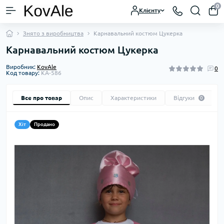
0
Клієнту
Знято з виробництва
Карнавальний костюм Цукерка
Карнавальний костюм Цукерка
Виробник:
KovAle
0
Код товару:
KA-586
Все про товар
Опис
Характеристики
Відгуки
0
Хіт
Продано