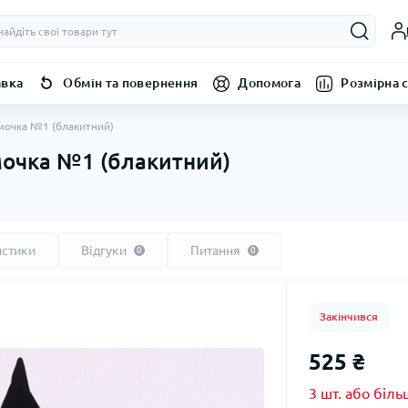
авка
Обмін та повернення
Допомога
Розмірна с
мочка №1 (блакитний)
очка №1 (блакитний)
истики
Відгуки
Питання
0
0
Закінчився
525 ₴
3 шт. або біль