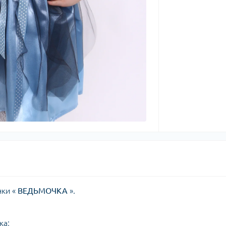
нки «
ВЕДЬМОЧКА
».
ка;