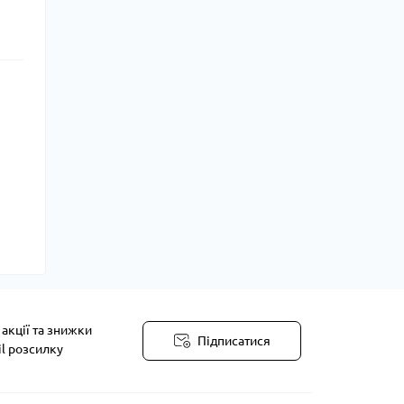
акції та знижки
Підписатися
il розсилку