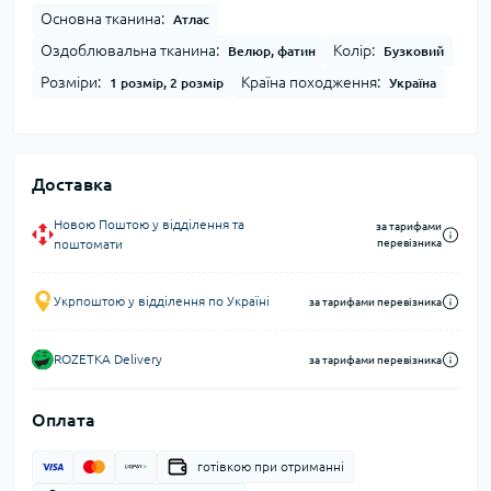
Основна тканина:
Атлас
Оздоблювальна тканина:
Колір:
Велюр, фатин
Бузковий
Розміри:
Країна походження:
1 розмір, 2 розмір
Україна
Доставка
Новою Поштою у відділення та
за тарифами
поштомати
перевізника
Укрпоштою у відділення по Україні
за тарифами перевізника
ROZETKA Delivery
за тарифами перевізника
Оплата
готівкою при отриманні