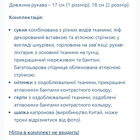
Довжина рукава – 17 см (1 розмір); 18 см (2 розмір).
Комплектація:
сукня
комбінована з різних видів тканини; ліф
декорований вставкою та атлсною стрічкою у
вигляді шнурівки, горловина на зав'язці; рукав-
ліхтарик з основної тканини на гумці,
прикрашений мереживом та бантом;
багатошарова спідниця облямована атласною
стрічкою;
мітенки
з оздоблювальної тканини, прикрашені
атласними бантами контрастного кольору;
герти
з оздоблювальної тканини, оздоблені
атласними бантами контрастного кольору;
шапка
капронова (виробництво Китай, може
трохи відрізнятися від фото).
Мітла в комплект не входить!