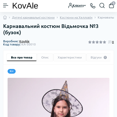
0
Клієнту
Дитячі карнавальні костюми
Костюми на Хелловін
Карнавальни
Карнавальний костюм Відьмочка №3
(бузок)
Виробник:
KovAle
0
Код товару:
KA-50010
Все про товар
Опис
Характеристики
Відгуки
0
Хіт