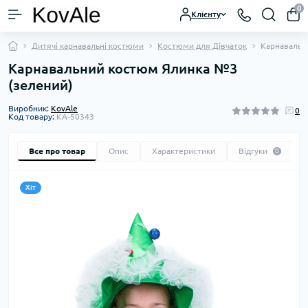
0
Клієнту
Дитячі карнавальні костюми
Костюми для Дівчаток
Карнавальн
Карнавальний костюм Ялинка №3
(зелений)
Виробник:
KovAle
0
Код товару:
KA-50343
Все про товар
Опис
Характеристики
Відгуки
0
Хіт