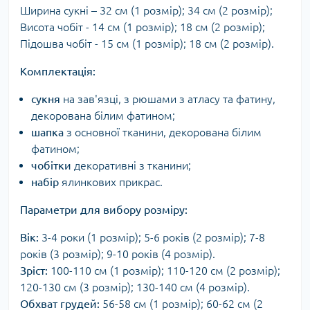
Ширина сукні – 32 см (1 розмір); 34 см (2 розмір);
Висота чобіт - 14 см (1 розмір); 18 см (2 розмір);
Підошва чобіт - 15 см (1 розмір); 18 см (2 розмір).
Комплектація:
сукня
на зав'язці, з рюшами з атласу та фатину,
декорована білим фатином;
шапка
з основної тканини, декорована білим
фатином;
чобітки
декоративні з тканини;
набір
ялинкових прикрас.
Параметри для вибору розміру:
Вік:
3-4 роки (1 розмір); 5-6 років (2 розмір); 7-8
років (3 розмір); 9-10 років (4 розмір).
Зріст:
100-110 см (1 розмір); 110-120 см (2 розмір);
120-130 см (3 розмір); 130-140 см (4 розмір).
Обхват грудей:
56-58 см (1 розмір); 60-62 см (2