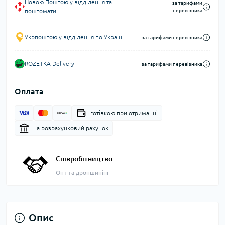
Новою Поштою у відділення та
за тарифами
поштомати
перевізника
Укрпоштою у відділення по Україні
за тарифами перевізника
ROZETKA Delivery
за тарифами перевізника
Оплата
готівкою при отриманні
на розрахунковий рахунок
Співробітництво
Опт та дропшипінг
Опис