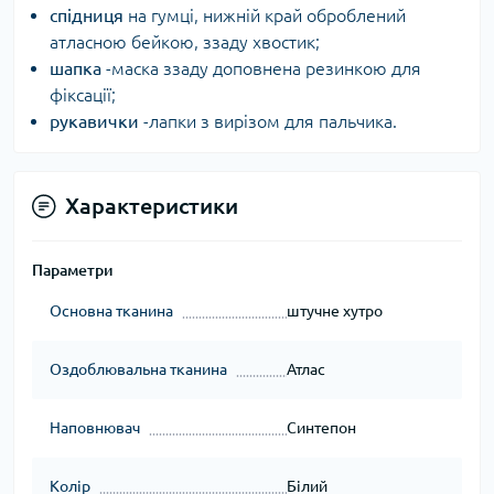
спідниця
на гумці, нижній край оброблений
атласною бейкою, ззаду хвостик;
шапка
-маска ззаду доповнена резинкою для
фіксації;
рукавички
-лапки з вирізом для пальчика.
Характеристики
Параметри
Основна тканина
штучне хутро
Оздоблювальна тканина
Атлас
Наповнювач
Синтепон
Колір
Білий