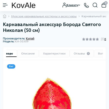
0
Клиенту
Мужские карнавальные костюмы и аксессуары
Карнавальный аксес
Карнавальный аксессуар Борода Святого
Николая (50 см)
Производитель:
Kитай
0
Модель:
KA-50309
 о товаре
Описание
Характеристики
Отзывы
Вопрос
0
Хит