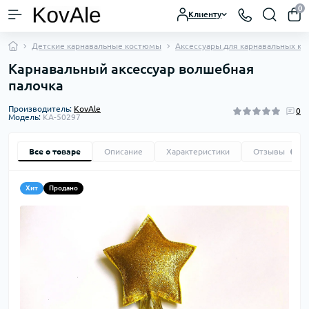
0
Клиенту
Детские карнавальные костюмы
Аксессуары для карнавальных к
Карнавальный аксессуар волшебная
палочка
Производитель:
KovAle
0
Модель:
KA-50297
Все о товаре
Описание
Характеристики
Отзывы
0
Хит
Продано