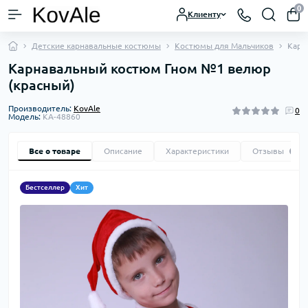
0
Клиенту
Детские карнавальные костюмы
Костюмы для Мальчиков
Карн
Карнавальный костюм Гном №1 велюр
(красный)
Производитель:
KovAle
0
Модель:
KA-48860
Все о товаре
Описание
Характеристики
Отзывы
0
Бестселлер
Хит