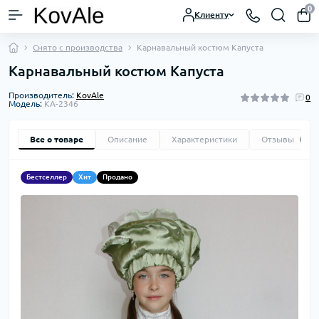
0
Клиенту
Снято с производства
Карнавальный костюм Капуста
Карнавальный костюм Капуста
Производитель:
KovAle
0
Модель:
KA-2346
Все о товаре
Описание
Характеристики
Отзывы
0
Бестселлер
Хит
Продано