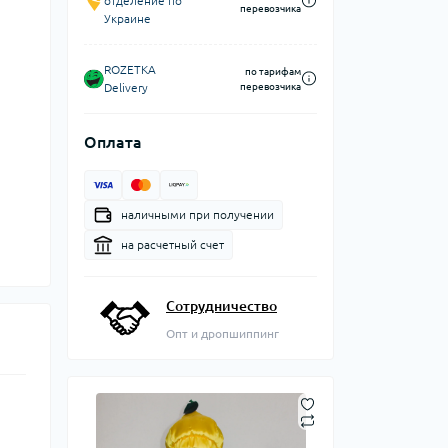
отделение по
перевозчика
Украине
ROZETKA
по тарифам
Delivery
перевозчика
Оплата
наличными при получении
на расчетный счет
Сотрудничество
Опт и дропшиппинг