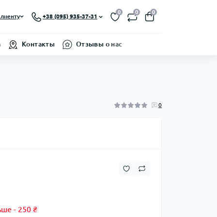
0
0
0
лиенту
+38 (095) 935-37-31
а
Контакты
Отзывы о нас
0
ше - 250 ₴