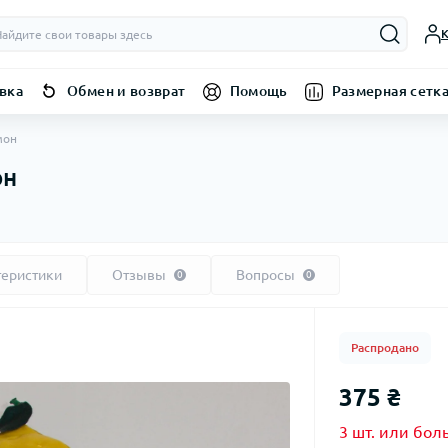
К
вка
Обмен и возврат
Помощь
Размерная сетк
мон
он
теристики
Отзывы
Вопросы
0
0
Распродано
375 ₴
3 шт. или боль