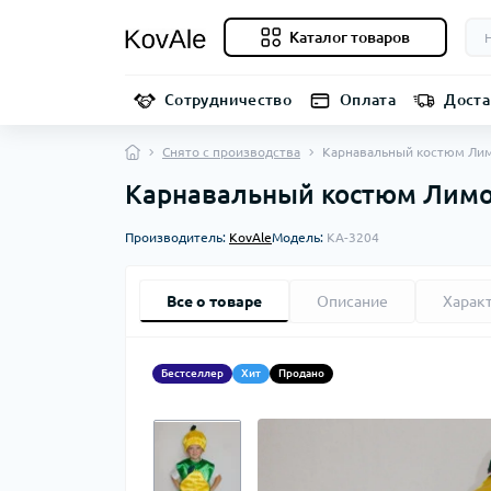
Каталог товаров
Сотрудничество
Оплата
Доста
Снято с производства
Карнавальный костюм Ли
Карнавальный костюм Лим
Производитель:
KovAle
Модель:
KA-3204
Все о товаре
Описание
Харак
Бестселлер
Хит
Продано