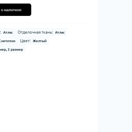
 о наличии
:
Отделочная ткань:
Атлас
Атлас
Цвет:
Синтепон
Желтый
мер, 2 размер