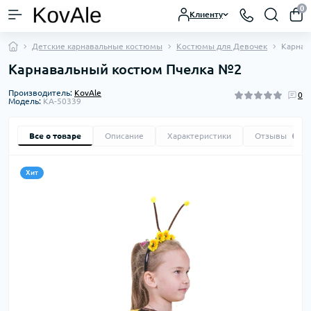
0
Клиенту
Детские карнавальные костюмы
Костюмы для Девочек
Карнав
Карнавальный костюм Пчелка №2
Производитель:
KovAle
0
Модель:
KA-50339
Все о товаре
Описание
Характеристики
Отзывы
0
Хит